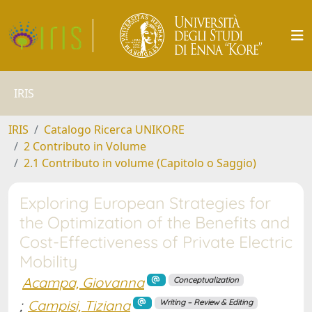
IRIS
IRIS
Catalogo Ricerca UNIKORE
2 Contributo in Volume
2.1 Contributo in volume (Capitolo o Saggio)
Exploring European Strategies for
the Optimization of the Benefits and
Cost-Effectiveness of Private Electric
Mobility
Acampa, Giovanna
Conceptualization
;
Campisi, Tiziana
Writing – Review & Editing