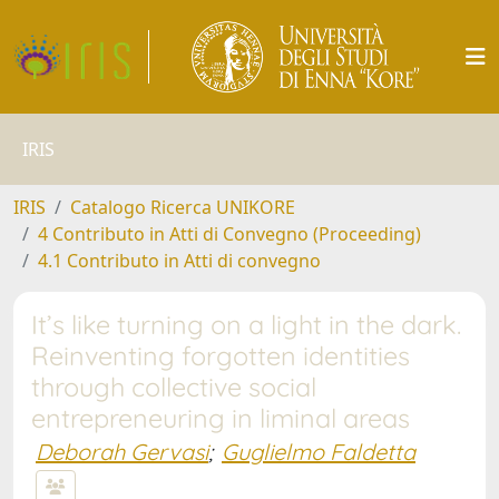
IRIS
IRIS
Catalogo Ricerca UNIKORE
4 Contributo in Atti di Convegno (Proceeding)
4.1 Contributo in Atti di convegno
It’s like turning on a light in the dark.
Reinventing forgotten identities
through collective social
entrepreneuring in liminal areas
Deborah Gervasi
;
Guglielmo Faldetta