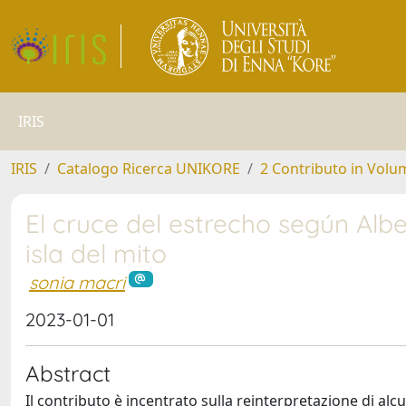
IRIS
IRIS
Catalogo Ricerca UNIKORE
2 Contributo in Volu
El cruce del estrecho según Alber
isla del mito
sonia macri
2023-01-01
Abstract
Il contributo è incentrato sulla reinterpretazione di alcun