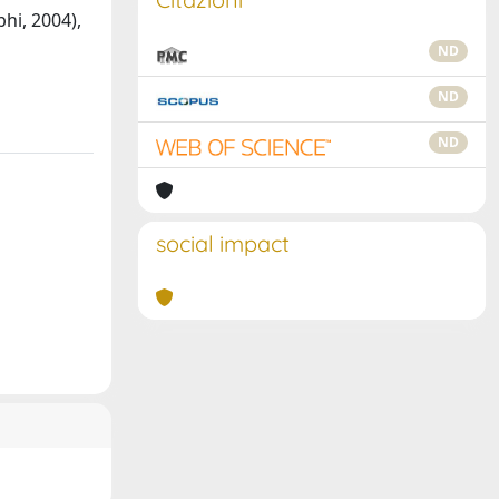
hi, 2004),
ND
ND
ND
social impact