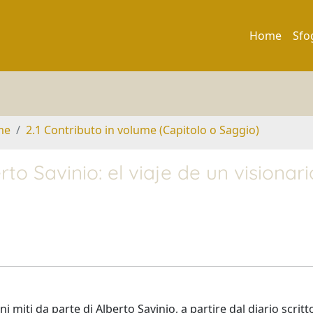
Home
Sfo
me
2.1 Contributo in volume (Capitolo o Saggio)
to Savinio: el viaje de un visionari
i miti da parte di Alberto Savinio, a partire dal diario scritt