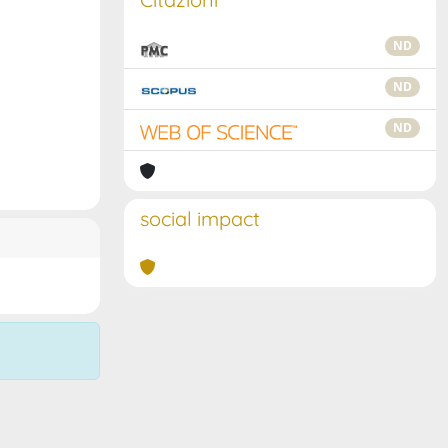
ND
ND
ND
social impact