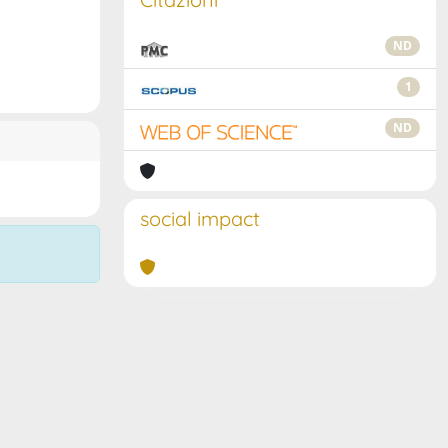
ND
1
ND
social impact