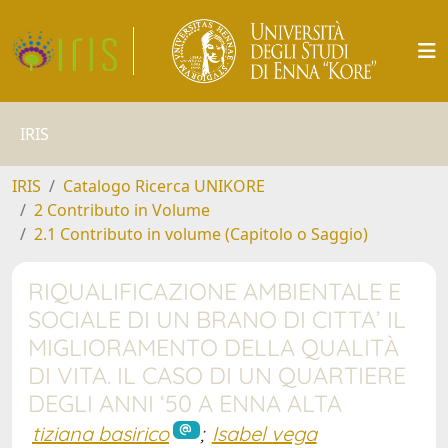
IRIS
IRIS
Catalogo Ricerca UNIKORE
2 Contributo in Volume
2.1 Contributo in volume (Capitolo o Saggio)
RIQUALIFICAZIONE AMBIENTALE E
SOCIALE DI UN BRANO DI CITTA’ IL
MIGLIORAMENTO DELLA QUALITÀ
DI VITA. IL CASO DI UN QUARTIERE
DEGLI ANNI ‘50 A ENNA ALTA
tiziana basirico
;
Isabel vega