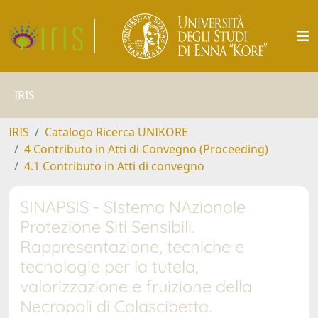
IRIS
IRIS
Catalogo Ricerca UNIKORE
4 Contributo in Atti di Convegno (Proceeding)
4.1 Contributo in Atti di convegno
SINAPSIS - SIstema NAzionale
Protezione Siti Sensibili.
Rappresentazione, tecniche e
tecnologie per la tutela,
valorizzazione e fruizione della
Necropoli di Calascibetta.