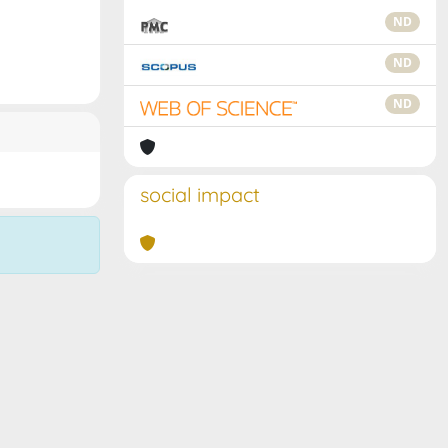
ND
ND
ND
social impact