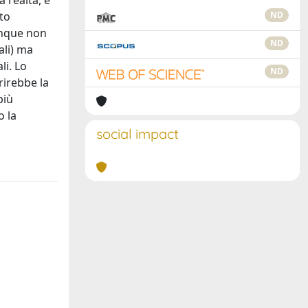
a realtà, è
nto
ND
munque non
ND
ali) ma
li. Lo
ND
rirebbe la
più
o la
social impact