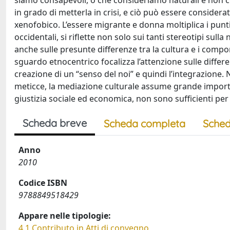
siamo consapevoli, o che consideriamo naturali e non cult
in grado di metterla in crisi, e ciò può essere consider
xenofobico. L’essere migrante e donna moltiplica i punti
occidentali, si riflette non solo sui tanti stereotipi sul
anche sulle presunte differenze tra la cultura e i compo
sguardo etnocentrico focalizza l’attenzione sulle differ
creazione di un “senso del noi” e quindi l’integrazion
meticce, la mediazione culturale assume grande importanz
giustizia sociale ed economica, non sono sufficienti per
Scheda breve
Scheda completa
Sched
Anno
2010
Codice ISBN
9788849518429
Appare nelle tipologie:
4.1 Contributo in Atti di convegno