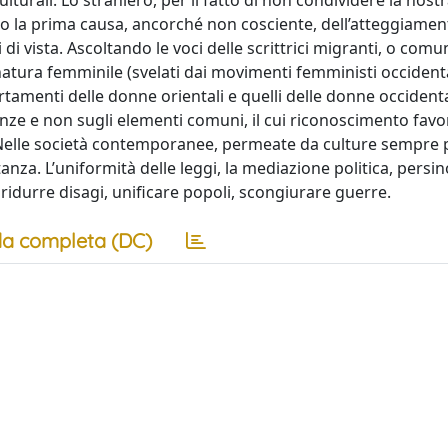
urali. Lo straniero, per il fatto di non condividere la nostr
ato la prima causa, ancorché non cosciente, dell’atteggiame
 di vista. Ascoltando le voci delle scrittrici migranti, o co
la natura femminile (svelati dai movimenti femministi occident
rtamenti delle donne orientali e quelli delle donne occidenta
enze e non sugli elementi comuni, il cui riconoscimento favo
e. Nelle società contemporanee, permeate da culture sempre 
a. L’uniformità delle leggi, la mediazione politica, persin
 ridurre disagi, unificare popoli, scongiurare guerre.
a completa (DC)