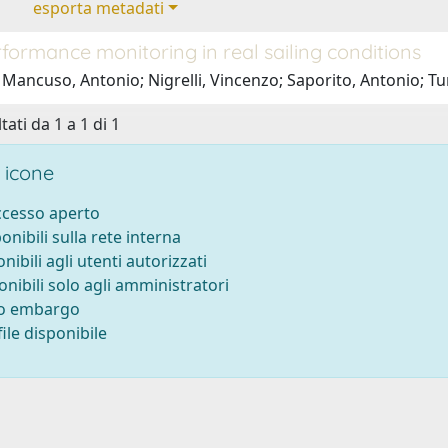
esporta metadati
formance monitoring in real sailing conditions
 Mancuso, Antonio; Nigrelli, Vincenzo; Saporito, Antonio; T
tati da 1 a 1 di 1
 icone
accesso aperto
ponibili sulla rete interna
onibili agli utenti autorizzati
onibili solo agli amministratori
to embargo
ile disponibile