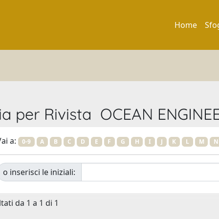
Home
Sfo
lia per Rivista OCEAN ENGINE
ai a:
0-9
A
B
C
D
E
F
G
H
I
J
K
L
M
N
o inserisci le iniziali:
tati da 1 a 1 di 1