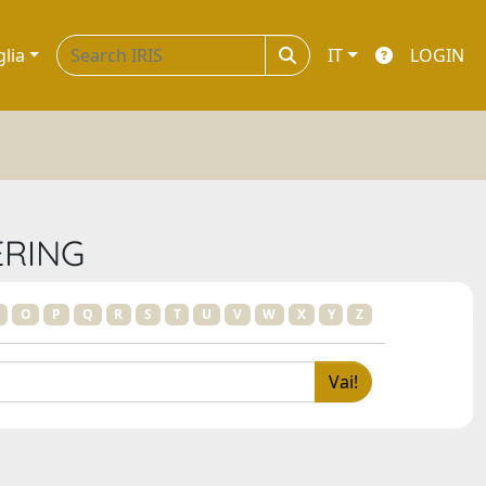
glia
IT
LOGIN
ERING
O
P
Q
R
S
T
U
V
W
X
Y
Z