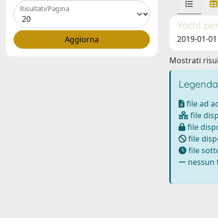
Risultati/Pagina
Yacht per
2019-01-01
Mostrati risul
Legenda
file ad 
file dis
file disp
file disp
file sot
nessun f