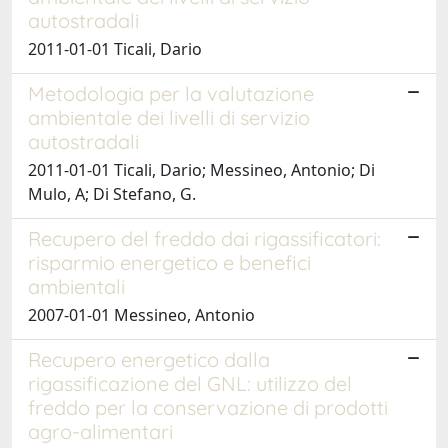
autostradali
2011-01-01 Ticali, Dario
Metodologia per la valutazione
ambientale dei livelli di servizio
autostradali
2011-01-01 Ticali, Dario; Messineo, Antonio; Di
Mulo, A; Di Stefano, G.
Recupero del freddo dai rigassificatori:
risparmio energetico e benefici
ambientali
2007-01-01 Messineo, Antonio
Recupero energetico dalla
rigassificazione del GNL: utilizzo del
freddo per la conservazione di prodotti
agro-alimentari