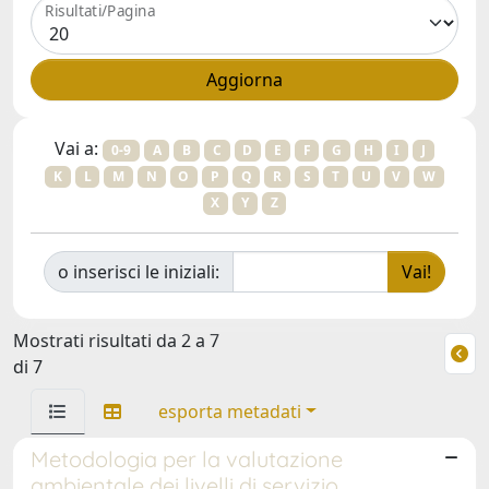
Risultati/Pagina
Vai a:
0-9
A
B
C
D
E
F
G
H
I
J
K
L
M
N
O
P
Q
R
S
T
U
V
W
X
Y
Z
o inserisci le iniziali:
Mostrati risultati da 2 a 7
di 7
esporta metadati
Metodologia per la valutazione
ambientale dei livelli di servizio