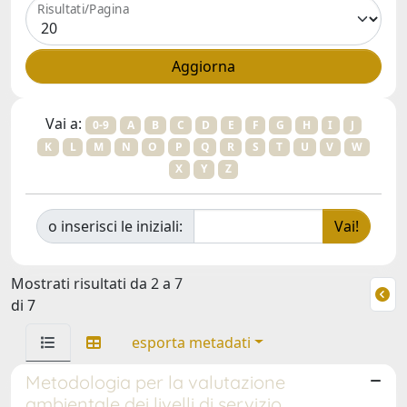
Risultati/Pagina
Vai a:
0-9
A
B
C
D
E
F
G
H
I
J
K
L
M
N
O
P
Q
R
S
T
U
V
W
X
Y
Z
o inserisci le iniziali:
Mostrati risultati da 2 a 7
di 7
esporta metadati
Metodologia per la valutazione
ambientale dei livelli di servizio