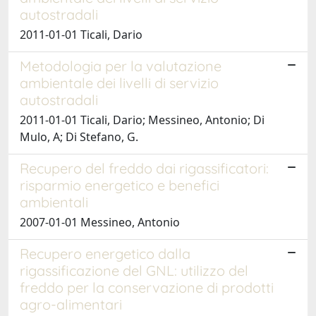
autostradali
2011-01-01 Ticali, Dario
Metodologia per la valutazione
ambientale dei livelli di servizio
autostradali
2011-01-01 Ticali, Dario; Messineo, Antonio; Di
Mulo, A; Di Stefano, G.
Recupero del freddo dai rigassificatori:
risparmio energetico e benefici
ambientali
2007-01-01 Messineo, Antonio
Recupero energetico dalla
rigassificazione del GNL: utilizzo del
freddo per la conservazione di prodotti
agro-alimentari