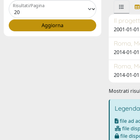
Risultati/Pagina
Il proget
2001-01-01
Roma, Met
2014-01-01 
Roma, Met
2014-01-01 
Mostrati risul
Legenda
file ad 
file dis
file disp