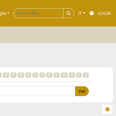
glia
IT
LOGIN
O
P
Q
R
S
T
U
V
W
X
Y
Z