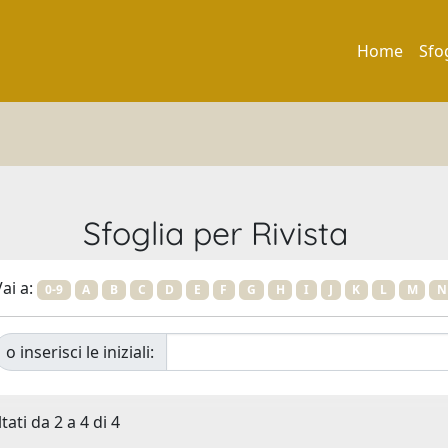
Home
Sfo
Sfoglia per Rivista
ai a:
0-9
A
B
C
D
E
F
G
H
I
J
K
L
M
N
o inserisci le iniziali:
tati da 2 a 4 di 4