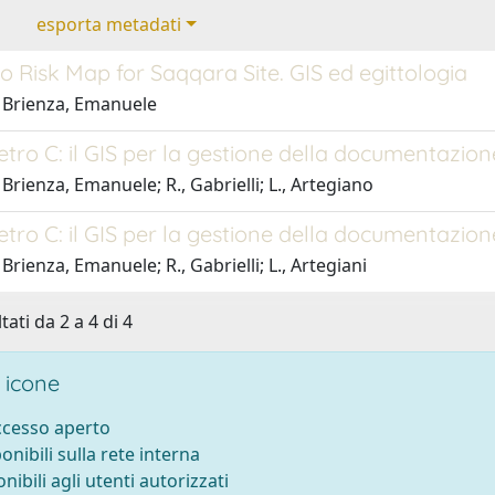
esporta metadati
to Risk Map for Saqqara Site. GIS ed egittologia
 Brienza, Emanuele
ro C: il GIS per la gestione della documentazione 
Brienza, Emanuele; R., Gabrielli; L., Artegiano
ro C: il GIS per la gestione della documentazione 
Brienza, Emanuele; R., Gabrielli; L., Artegiani
tati da 2 a 4 di 4
 icone
accesso aperto
ponibili sulla rete interna
onibili agli utenti autorizzati