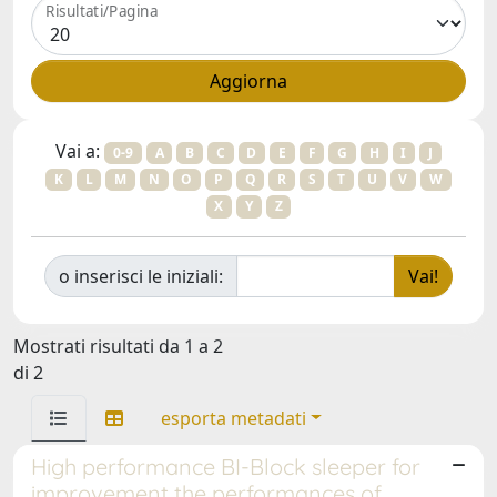
Risultati/Pagina
Vai a:
0-9
A
B
C
D
E
F
G
H
I
J
K
L
M
N
O
P
Q
R
S
T
U
V
W
X
Y
Z
o inserisci le iniziali:
Mostrati risultati da 1 a 2
di 2
esporta metadati
High performance BI-Block sleeper for
improvement the performances of