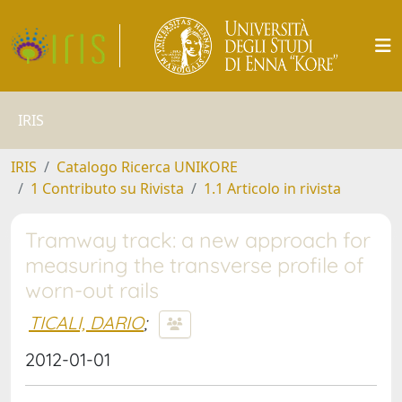
IRIS
IRIS
Catalogo Ricerca UNIKORE
1 Contributo su Rivista
1.1 Articolo in rivista
Tramway track: a new approach for
measuring the transverse profile of
worn-out rails
TICALI, DARIO
;
2012-01-01