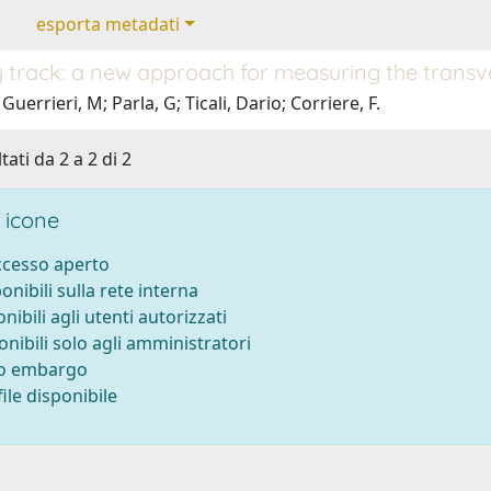
esporta metadati
track: a new approach for measuring the transver
uerrieri, M; Parla, G; Ticali, Dario; Corriere, F.
tati da 2 a 2 di 2
 icone
accesso aperto
ponibili sulla rete interna
onibili agli utenti autorizzati
onibili solo agli amministratori
to embargo
ile disponibile