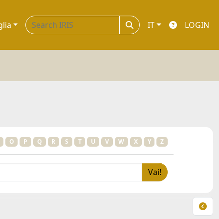
glia
IT
LOGIN
O
P
Q
R
S
T
U
V
W
X
Y
Z