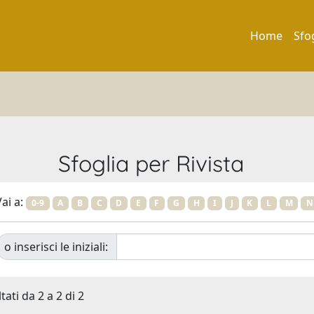
Home
Sfo
Sfoglia per Rivista
ai a:
0-9
A
B
C
D
E
F
G
H
I
J
K
L
M
N
o inserisci le iniziali:
tati da 2 a 2 di 2