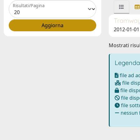
Risultati/Pagina
Tramway 
2012-01-01 G
Mostrati risul
Legenda
file ad 
file dis
file disp
file disp
file sot
nessun f