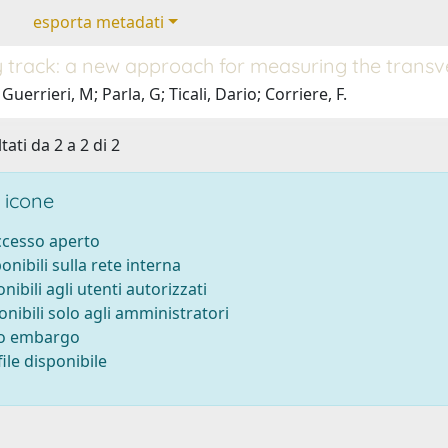
esporta metadati
track: a new approach for measuring the transver
uerrieri, M; Parla, G; Ticali, Dario; Corriere, F.
tati da 2 a 2 di 2
 icone
accesso aperto
ponibili sulla rete interna
onibili agli utenti autorizzati
onibili solo agli amministratori
to embargo
ile disponibile