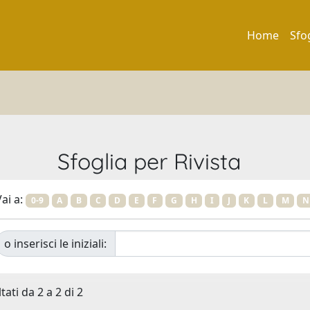
Home
Sfo
Sfoglia per Rivista
ai a:
0-9
A
B
C
D
E
F
G
H
I
J
K
L
M
N
o inserisci le iniziali:
tati da 2 a 2 di 2