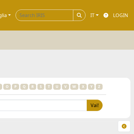
glia
IT
LOGIN
O
P
Q
R
S
T
U
V
W
X
Y
Z