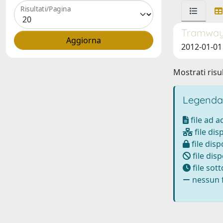
Risultati/Pagina
Tramway 
2012-01-01 G
Mostrati risul
Legenda
file ad 
file dis
file disp
file disp
file sot
nessun f