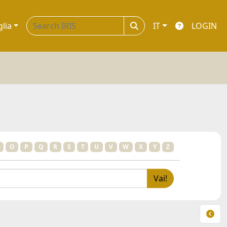
glia
IT
LOGIN
O
P
Q
R
S
T
U
V
W
X
Y
Z