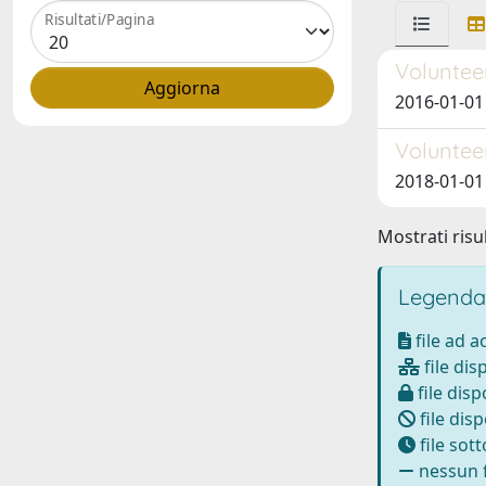
Risultati/Pagina
Volunteer
2016-01-01 
Volunteer
2018-01-01 
Mostrati risul
Legenda
file ad 
file dis
file disp
file disp
file sot
nessun f