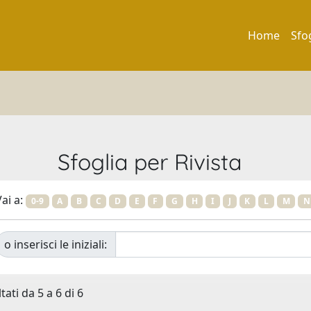
Home
Sfo
Sfoglia per Rivista
ai a:
0-9
A
B
C
D
E
F
G
H
I
J
K
L
M
N
o inserisci le iniziali:
tati da 5 a 6 di 6