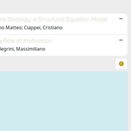
ons Strategy: A Structural Equation Model
no Matteo; Ciappei, Cristiano
g Role of Motivation
legrini, Massimiliano