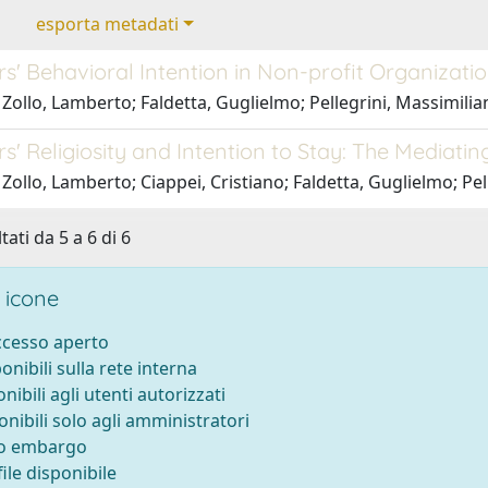
esporta metadati
s' Behavioral Intention in Non-profit Organizati
Zollo, Lamberto; Faldetta, Guglielmo; Pellegrini, Massimilia
s' Religiosity and Intention to Stay: The Mediatin
Zollo, Lamberto; Ciappei, Cristiano; Faldetta, Guglielmo; Pel
tati da 5 a 6 di 6
 icone
accesso aperto
ponibili sulla rete interna
onibili agli utenti autorizzati
onibili solo agli amministratori
to embargo
ile disponibile