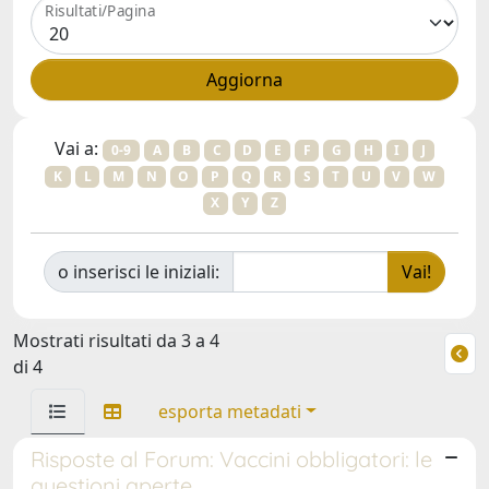
Risultati/Pagina
Vai a:
0-9
A
B
C
D
E
F
G
H
I
J
K
L
M
N
O
P
Q
R
S
T
U
V
W
X
Y
Z
o inserisci le iniziali:
Mostrati risultati da 3 a 4
di 4
esporta metadati
Risposte al Forum: Vaccini obbligatori: le
questioni aperte