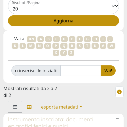
Risultati/Pagina
Vai a:
0-9
A
B
C
D
E
F
G
H
I
J
K
L
M
N
O
P
Q
R
S
T
U
V
W
X
Y
Z
o inserisci le iniziali:
Mostrati risultati da 2 a 2
di 2
esporta metadati
Instrumenta inscripta: documenti
epigrafici fenici e punici