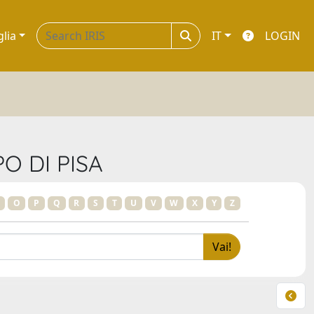
glia
IT
LOGIN
O DI PISA
O
P
Q
R
S
T
U
V
W
X
Y
Z