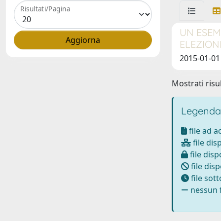
Risultati/Pagina
UN ESEMP
ELEZIONE
2015-01-01 
Mostrati risul
Legenda
file ad 
file dis
file disp
file disp
file sot
nessun f