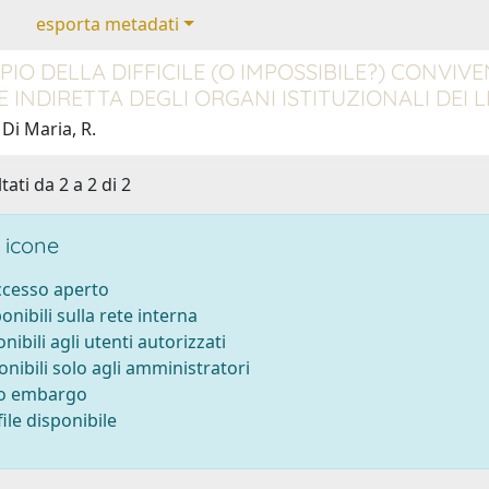
esporta metadati
IO DELLA DIFFICILE (O IMPOSSIBILE?) CONVIVE
 INDIRETTA DEGLI ORGANI ISTITUZIONALI DEI L
Di Maria, R.
tati da 2 a 2 di 2
 icone
accesso aperto
ponibili sulla rete interna
onibili agli utenti autorizzati
onibili solo agli amministratori
to embargo
ile disponibile