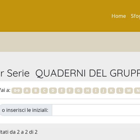
Home
Sfo
per Serie QUADERNI DEL GRUPP
ai a:
0-9
A
B
C
D
E
F
G
H
I
J
K
L
M
N
o inserisci le iniziali:
tati da 2 a 2 di 2