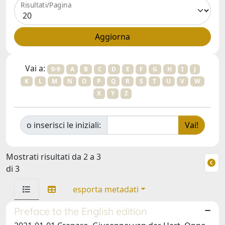
Risultati/Pagina
Vai a:
0-9
A
B
C
D
E
F
G
H
I
J
K
L
M
N
O
P
Q
R
S
T
U
V
W
X
Y
Z
o inserisci le iniziali:
Mostrati risultati da 2 a 3
di 3
esporta metadati
Preface to the English edition