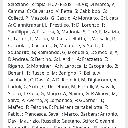
Selezione Terapia–HCV (RESIST-HCV):; Di Marco, V;
Cammà, C; Calvaruso, V; Petta, S; Cabbibbo, G;
Colletti, P; Mazzola, G; Cascio, A; Montalto, G; Licata,
A; Giannitrapani, L; Prestileo, T; Di Lorenzo, F;
Sanfilippo, A; Ficalora, A; Madonia, S; Tinè, F; Malizia,
G; Latteri, F; Maida, M; Cartabellotta, F; Vassallo, R;
Cacciola, I; Caccamo, G; Maimone, S; Saitta, C;
Squadrito, G; Raimondo, G; Mondello, L; Smedile, A;
D'Andrea, S; Bertino, G; L Ardiri, A; Frazzetto, E;
Rigano, G; Montineri, A; N Larocca, L; Cacopardo, B;
Benanti, F; Russello, M; Benigno, R; Bellia, A;
Iacobello, C; Davì, A; A Di Rosolini, M; Digiacomo, A;
Fuduli, G; Scifo, G; Distefano, M; Portelli, V; Savalli, F;
Scalici, I; Gioia, G; Magro, A; Alaimo, G; R Alinovi, M;
Salvo, A; Averna, A; Lomonaco, F; Guarneri, L;
Maffeo, F; Falzone, E; Pulvirenticartabellotta, F;
Fabio, ; Francesca, Savalli; Marco, Barbara; Antonio,
Davì; Maurizio, Russello; Gaetano, Scifo; Giovanni,
Squadrito; Calogero, Cammà; Giovanni, Raimondo;