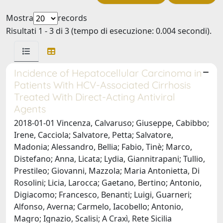
Mostra
records
Risultati 1 - 3 di 3 (tempo di esecuzione: 0.004 secondi).
Incidence of Hepatocellular Carcinoma in
Patients With HCV-Associated Cirrhosis
Treated With Direct-Acting Antiviral
Agents
2018-01-01 Vincenza, Calvaruso; Giuseppe, Cabibbo;
Irene, Cacciola; Salvatore, Petta; Salvatore,
Madonia; Alessandro, Bellia; Fabio, Tinè; Marco,
Distefano; Anna, Licata; Lydia, Giannitrapani; Tullio,
Prestileo; Giovanni, Mazzola; Maria Antonietta, Di
Rosolini; Licia, Larocca; Gaetano, Bertino; Antonio,
Digiacomo; Francesco, Benanti; Luigi, Guarneri;
Alfonso, Averna; Carmelo, Iacobello; Antonio,
Magro; Ignazio, Scalisi; A Craxì, Rete Sicilia