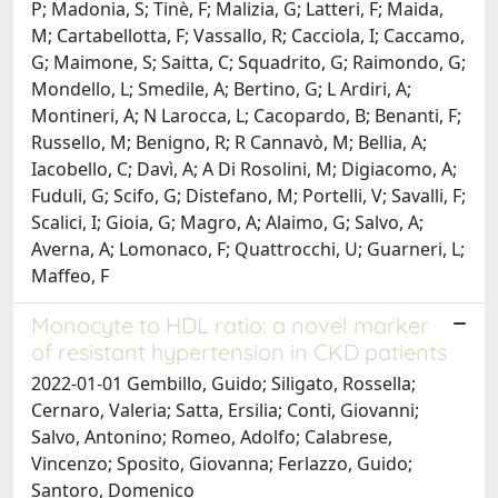
P; Madonia, S; Tinè, F; Malizia, G; Latteri, F; Maida,
M; Cartabellotta, F; Vassallo, R; Cacciola, I; Caccamo,
G; Maimone, S; Saitta, C; Squadrito, G; Raimondo, G;
Mondello, L; Smedile, A; Bertino, G; L Ardiri, A;
Montineri, A; N Larocca, L; Cacopardo, B; Benanti, F;
Russello, M; Benigno, R; R Cannavò, M; Bellia, A;
Iacobello, C; Davì, A; A Di Rosolini, M; Digiacomo, A;
Fuduli, G; Scifo, G; Distefano, M; Portelli, V; Savalli, F;
Scalici, I; Gioia, G; Magro, A; Alaimo, G; Salvo, A;
Averna, A; Lomonaco, F; Quattrocchi, U; Guarneri, L;
Maffeo, F
Monocyte to HDL ratio: a novel marker
of resistant hypertension in CKD patients
2022-01-01 Gembillo, Guido; Siligato, Rossella;
Cernaro, Valeria; Satta, Ersilia; Conti, Giovanni;
Salvo, Antonino; Romeo, Adolfo; Calabrese,
Vincenzo; Sposito, Giovanna; Ferlazzo, Guido;
Santoro, Domenico