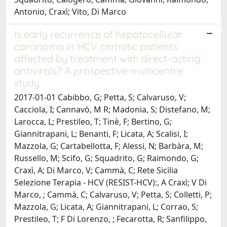
Antonio, Craxì; Vito, Di Marco
Is early recurrence of hepatocellular
carcinoma in HCV cirrhotic patients
affected by treatment with direct-acting
antivirals? A prospective multicentre
study
2017-01-01 Cabibbo, G; Petta, S; Calvaruso, V;
Cacciola, I; Cannavò, M R; Madonia, S; Distefano, M;
Larocca, L; Prestileo, T; Tinè, F; Bertino, G;
Giannitrapani, L; Benanti, F; Licata, A; Scalisi, I;
Mazzola, G; Cartabellotta, F; Alessi, N; Barbàra, M;
Russello, M; Scifo, G; Squadrito, G; Raimondo, G;
Craxì, A; Di Marco, V; Cammà, C; Rete Sicilia
Selezione Terapia - HCV (RESIST-HCV):, A Craxì; V Di
Marco, ; Cammà, C; Calvaruso, V; Petta, S; Colletti, P;
Mazzola, G; Licata, A; Giannitrapani, L; Corrao, S;
Prestileo, T; F Di Lorenzo, ; Fecarotta, R; Sanfilippo,