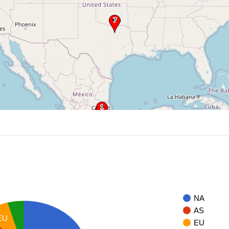
NA
AS
EU
EU