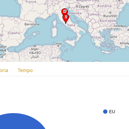
oria
Tempo
EU