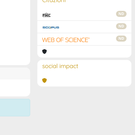
ND
ND
ND
social impact