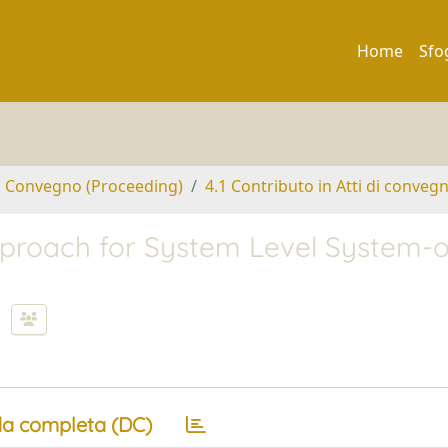
Home
Sfo
di Convegno (Proceeding)
4.1 Contributo in Atti di conveg
Approach for System Level System-
a completa (DC)