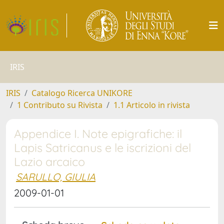
IRIS
IRIS
Catalogo Ricerca UNIKORE
1 Contributo su Rivista
1.1 Articolo in rivista
Appendice I. Note epigrafiche: il
Lapis Satricanus e le iscrizioni del
Lazio arcaico
SARULLO, GIULIA
2009-01-01