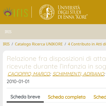
IRIS
IRIS
Catalogo Ricerca UNIKORE
4 Contributo in Atti 
Relazione fra disposizioni di at
ricevute durante l’infanzia in so
CACIOPPO, MARCO
;
SCHIMMENTI, ADRIANO
;
2010-01-01
Scheda breve
Scheda completa
Sched