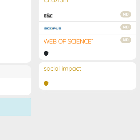
ND
ND
ND
social impact