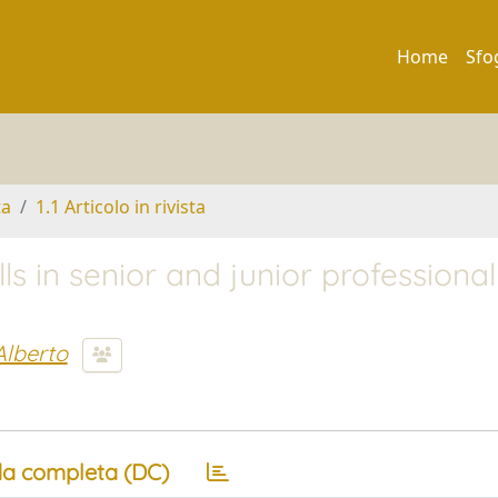
Home
Sfo
ta
1.1 Articolo in rivista
ls in senior and junior professiona
Alberto
a completa (DC)