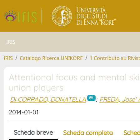
IRIS
IRIS
Catalogo Ricerca UNIKORE
1 Contributo su Rivis
Attentional focus and mental skil
union players
DI CORRADO, DONATELLA
;
FREDA, Jose' 
2014-01-01
Scheda breve
Scheda completa
Sched