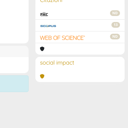
ND
13
ND
social impact