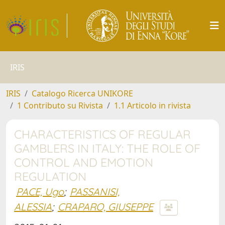
IRIS
IRIS
Catalogo Ricerca UNIKORE
1 Contributo su Rivista
1.1 Articolo in rivista
CHARACTERISTICS OF REGULAR
GAMBLERS IN ITALY: THE ROLE OF
CONTROL AND EMOTION
REGULATION
PACE, Ugo
;
PASSANISI,
ALESSIA
;
CRAPARO, GIUSEPPE