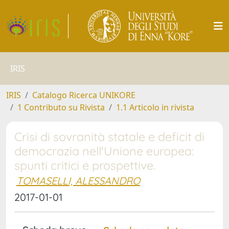
IRIS
IRIS
Catalogo Ricerca UNIKORE
1 Contributo su Rivista
1.1 Articolo in rivista
Crisi di sovranità statale e deficit di
democrazia nell'Unione europea:
spunti critici e prospettive.
TOMASELLI, ALESSANDRO
2017-01-01