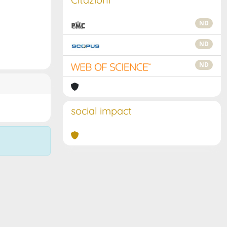
ND
ND
ND
social impact