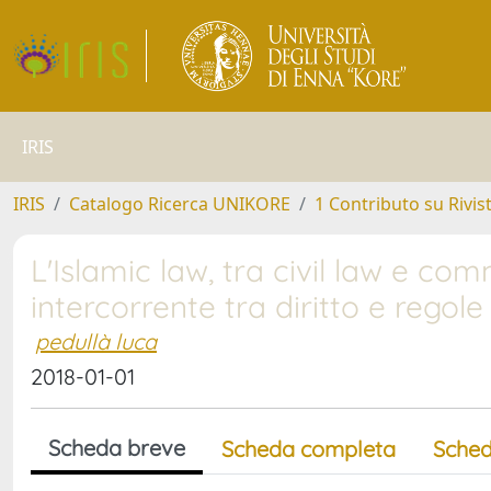
IRIS
IRIS
Catalogo Ricerca UNIKORE
1 Contributo su Rivis
L'Islamic law, tra civil law e c
intercorrente tra diritto e regole 
pedullà luca
2018-01-01
Scheda breve
Scheda completa
Sched