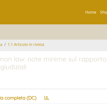
Home
Sfo
ta
1.1 Articolo in rivista
ommon law: note minime sul rapporto
giudiziali
a completa (DC)