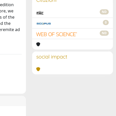
 edition
more, we
ND
s of the
0
nd the
 eremite ad
ND
social impact