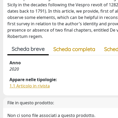
Sicily in the decades following the Vespro revolt of 1282. 
dates back to 1791). In this article, we provide, first o
observe some elements, which can be helpful in reconstit
first survey in relation to the author’s identity and pro
presence or absence of two final chapters, entitled De v
Robertum regem.
Scheda breve
Scheda completa
Sched
Anno
2020
Appare nelle tipologie:
1.1 Articolo in rivista
File in questo prodotto:
Non ci sono file associati a questo prodotto.