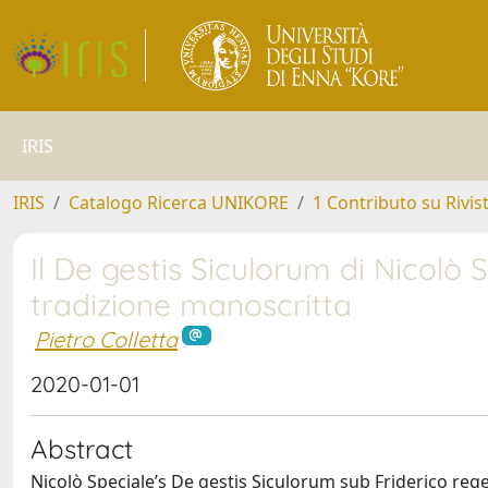
IRIS
IRIS
Catalogo Ricerca UNIKORE
1 Contributo su Rivis
Il De gestis Siculorum di Nicolò S
tradizione manoscritta
Pietro Colletta
2020-01-01
Abstract
Nicolò Speciale’s De gestis Siculorum sub Friderico rege 