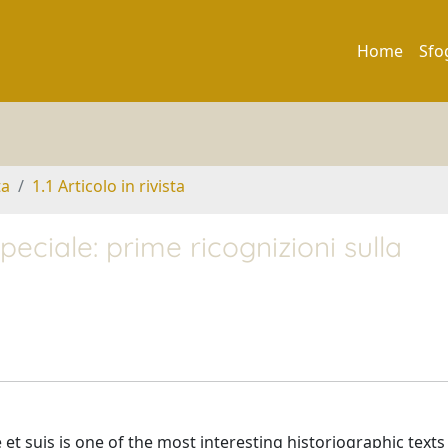
Home
Sfo
ta
1.1 Articolo in rivista
peciale: prime ricognizioni sulla
et suis is one of the most interesting historiographic texts