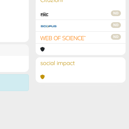
ND
ND
ND
social impact