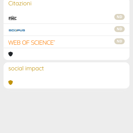
Citazioni
ND
ND
ND
social impact
Powered by
IRIS
-
about IRIS
-
Utilizzo dei cookie
Copyright © 2026