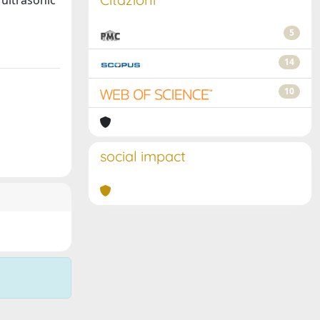
 ultrasonic
5
14
10
social impact