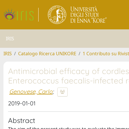
IRIS
IRIS
Catalogo Ricerca UNIKORE
1 Contributo su Rivis
Antimicrobial efficacy of cordles
Enterococcus faecalis-infected 
Genovese, Carlo
;
2019-01-01
Abstract