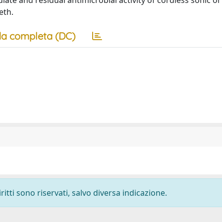
ate and residual antimicrobial activity of cordless sonic or
eth.
a completa (DC)
ritti sono riservati, salvo diversa indicazione.