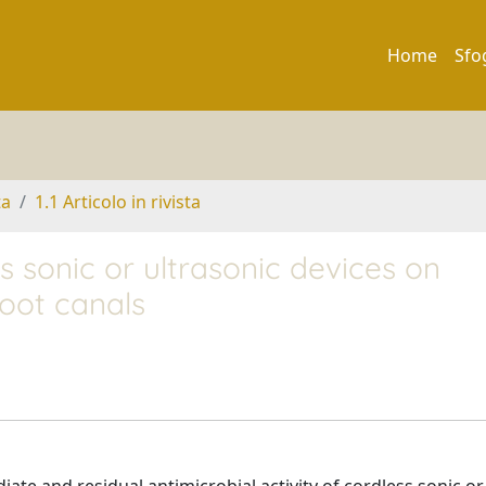
Home
Sfo
ta
1.1 Articolo in rivista
s sonic or ultrasonic devices on
root canals