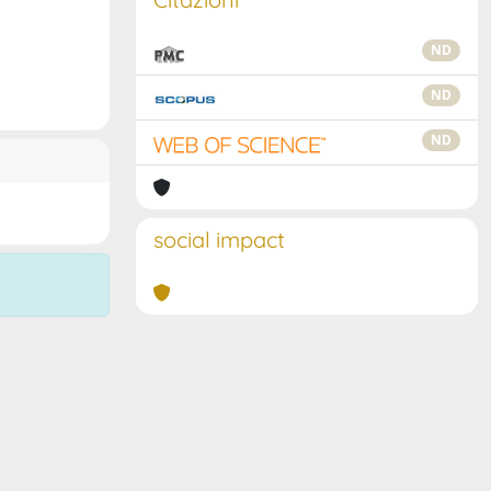
ND
ND
ND
social impact