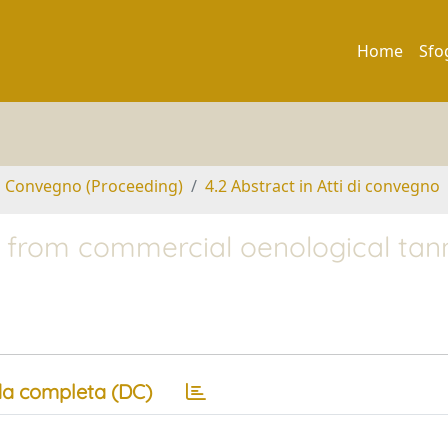
Home
Sfo
di Convegno (Proceeding)
4.2 Abstract in Atti di convegno
ts from commercial oenological tan
a completa (DC)