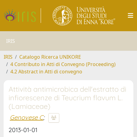
IRIS
IRIS
Catalogo Ricerca UNIKORE
4 Contributo in Atti di Convegno (Proceeding)
4.2 Abstract in Atti di convegno
Attività antimicrobica dell'estratto di
infiorescenze di Teucrium flavum L.
(Lamiaceae)
Genovese C
;
2013-01-01