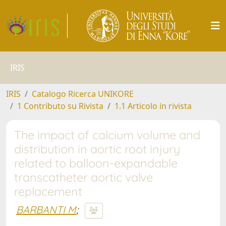
IRIS
IRIS
Catalogo Ricerca UNIKORE
1 Contributo su Rivista
1.1 Articolo in rivista
The impact of calcium volume and
distribution in aortic root injury
related to balloon-expandable
transcatheter aortic valve
replacement
BARBANTI M
;