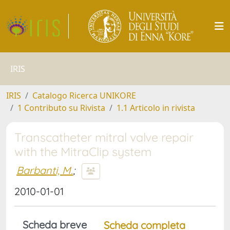
IRIS
IRIS
Catalogo Ricerca UNIKORE
1 Contributo su Rivista
1.1 Articolo in rivista
Transcatheter mitral valve repair
with the MitraClip system
Barbanti, M.
;
2010-01-01
Scheda breve
Scheda completa