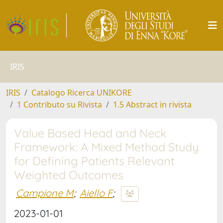
IRIS
IRIS
Catalogo Ricerca UNIKORE
1 Contributo su Rivista
1.5 Abstract in rivista
Value Based Head and Neck
Framework: A Mixed Method Study
for Defining Patients Relevant
Weighted Outcomes
Campione M
;
Aiello F
;
2023-01-01