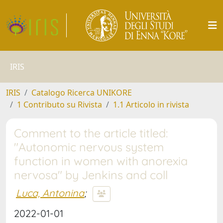
IRIS
IRIS
Catalogo Ricerca UNIKORE
1 Contributo su Rivista
1.1 Articolo in rivista
Comment to the article titled:
"Autonomic nervous system
function in women with anorexia
nervosa" by Jenkins and coll
Luca, Antonina
;
2022-01-01