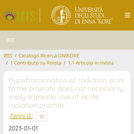
IRIS
IRIS
Catalogo Ricerca UNIKORE
1 Contributo su Rivista
1.1 Articolo in rivista
Hypofractionation of radiation dose
to the prostate does not necessarily
imply a greater risk of acute
radiation proctitis
Ferini G.
;
2023-01-01