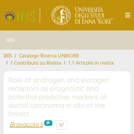
IRIS
IRIS
Catalogo Ricerca UNIKORE
1 Contributo su Rivista
1.1 Articolo in rivista
Role of androgen and estrogen
receptors as prognostic and
potential predictive markers of
ductal carcinoma in situ of the
breast
Bravaccini S