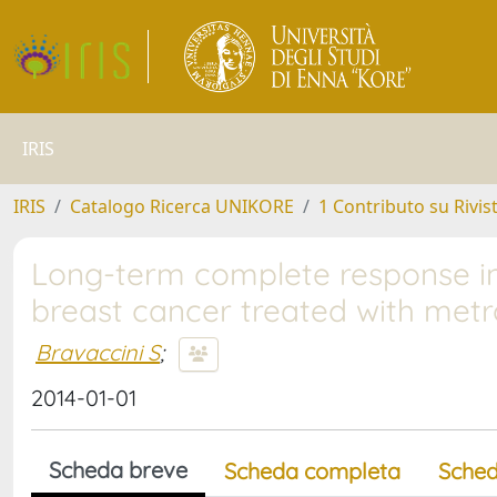
IRIS
IRIS
Catalogo Ricerca UNIKORE
1 Contributo su Rivis
Long-term complete response in 
breast cancer treated with me
Bravaccini S
;
2014-01-01
Scheda breve
Scheda completa
Sched