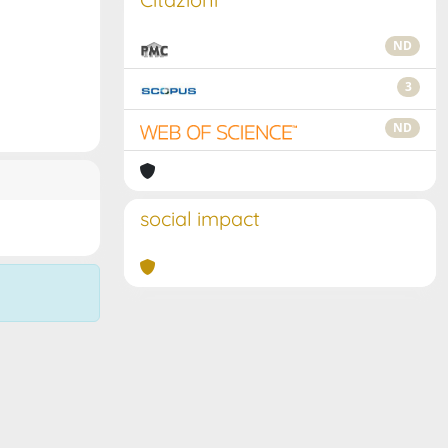
ND
3
ND
social impact