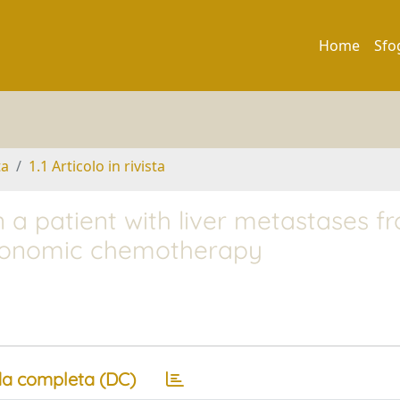
Home
Sfo
ta
1.1 Articolo in rivista
a patient with liver metastases f
tronomic chemotherapy
a completa (DC)