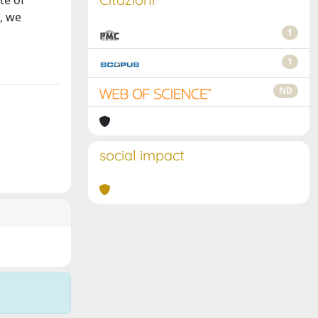
te of
, we
1
1
ND
social impact