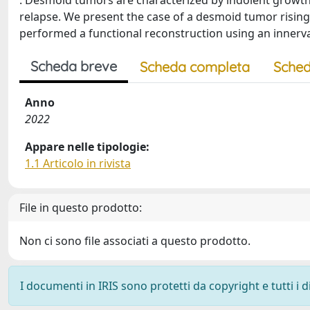
: Desmoid tumors are characterized by indolent growth,
relapse. We present the case of a desmoid tumor risin
performed a functional reconstruction using an innervat
Scheda breve
Scheda completa
Sched
Anno
2022
Appare nelle tipologie:
1.1 Articolo in rivista
File in questo prodotto:
Non ci sono file associati a questo prodotto.
I documenti in IRIS sono protetti da copyright e tutti i di