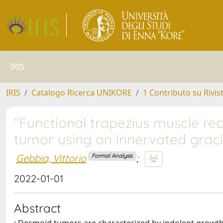
IRIS
IRIS
Catalogo Ricerca UNIKORE
1 Contributo su Rivis
“Functional trapezius muscle re
tumor using an innervated gracil
Gebbia, Vittorio
;
Formal Analysis
2022-01-01
Abstract