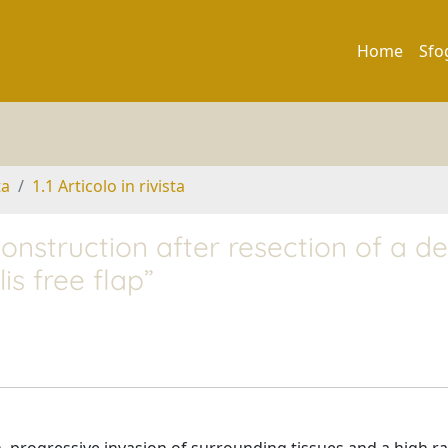
Home
Sfo
ta
1.1 Articolo in rivista
construction after resection of a 
is free flap”