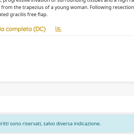
 progressive invasion of surrounding tissues and a high ra
g from the trapezius of a young woman. Following resection
ed gracilis free flap.
a completa (DC)
ritti sono riservati, salvo diversa indicazione.