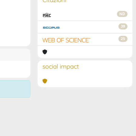
ND
39
25
social impact