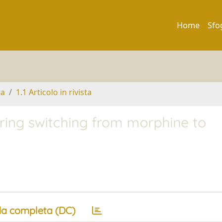
Home
Sfo
ta
1.1 Articolo in rivista
ring switching from morphine to
a completa (DC)