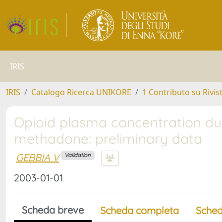
IRIS
IRIS
Catalogo Ricerca UNIKORE
1 Contributo su Rivis
Opioid plasma concentration du
methadone: preliminary data
GEBBIA V
Validation
2003-01-01
Scheda breve
Scheda completa
Sched