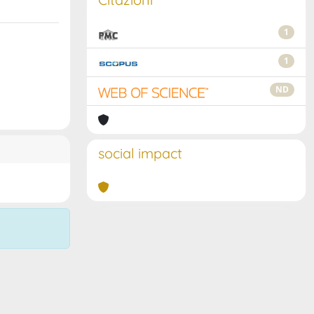
1
1
ND
social impact