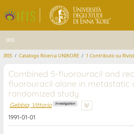
IRIS
IRIS
Catalogo Ricerca UNIKORE
1 Contributo su Rivis
Combined 5-fluorouracil and rec
fluorouracil alone in metastatic
randomized study
Gebbia, Vittorio
Investigation
1991-01-01