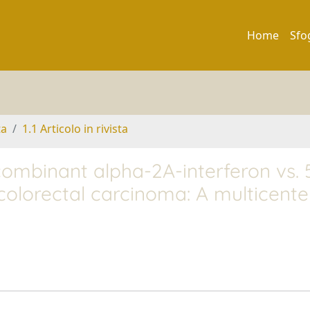
Home
Sfo
ta
1.1 Articolo in rivista
ombinant alpha-2A-interferon vs. 
 colorectal carcinoma: A multicente