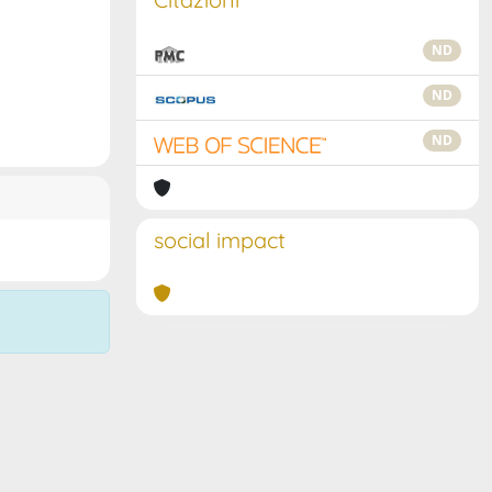
ND
ND
ND
social impact