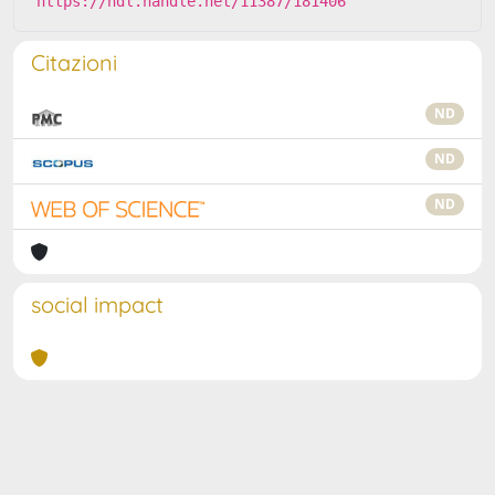
https://hdl.handle.net/11387/181406
Citazioni
ND
ND
ND
social impact