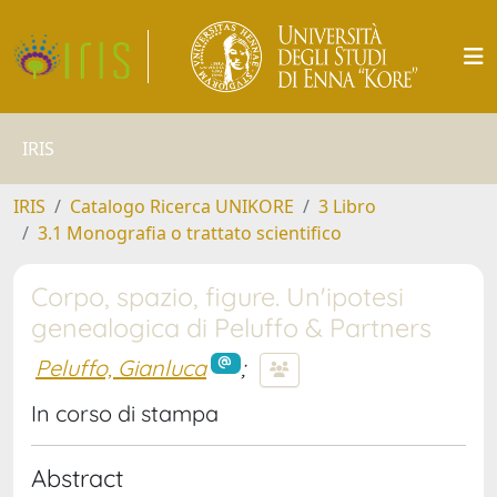
IRIS
IRIS
Catalogo Ricerca UNIKORE
3 Libro
3.1 Monografia o trattato scientifico
Corpo, spazio, figure. Un'ipotesi
genealogica di Peluffo & Partners
Peluffo, Gianluca
;
In corso di stampa
Abstract